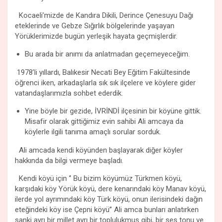
Kocaeli’mizde de Kandıra Dikili, Derince Çenesuyu Dağı
eteklerinde ve Gebze Sığırlık bölgelerinde yaşayan
Yörüklerimizde bugün yerleşik hayata geçmişlerdir.
Bu arada bir anımı da anlatmadan geçemeyeceğim.
1978’li yıllardı, Balıkesir Necati Bey Eğitim Fakültesinde
öğrenci iken, arkadaşlarla sık sık ilçelere ve köylere gider
vatandaşlarımızla sohbet ederdik.
Yine böyle bir gezide, İVRİNDİ ilçesinin bir köyüne gittik.
Misafir olarak gittiğimiz evin sahibi Ali amcaya da
köylerle ilgili tanıma amaçlı sorular sorduk.
Ali amcada kendi köyünden başlayarak diğer köyler
hakkında da bilgi vermeye başladı.
Kendi köyü için ‘’ Bu bizim köyümüz Türkmen köyü,
karşıdaki köy Yörük köyü, dere kenarındaki köy Manav köyü,
ilerde yol ayrımındaki köy Türk köyü, onun ilerisindeki dağın
eteğindeki köy ise Çepni köyü’’ Ali amca bunları anlatırken
sanki ayrı bir millet ayrı bir toplulukmuş gibi, bir ses tonu ve