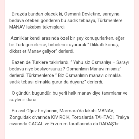
Birazda bundan olacak ki, Osmanlı Devletine, sarayına
bedava öteberi gönderen bu sadık tebaaya, Türkmenlere
MANAV lakabını takmışlardı.
Azınlıklar kendi arasında özel bir şey konuşurlarken, eğer
bir Türk görürlerse, birbirlerini uyararak ‘’ Dikkatli konuş,
dikkat et Manav geliyor’’ derlerdi.
Bazen de Türklere takılırlardı. ‘’ Yahu siz Osmanlıyı – Sarayı
bedava niye besliyorsunuz? Osmanlının Manavı mısınız’’
derlerdi. Türkmenlerde ‘’ Biz Osmanlının manavı olmakla,
sadık tebası olmakla gurur da duyarız’’ derlerdi.
O gündür, bugündür, bu yerli halk manav diye tanımlanır ve
söylenir durur.
Bu asil Oğuz boylarının, Marmara’da lakabı MANAV,
Zonguldak civarında KIVIRCIK, Toroslarda TAHTACI, Trakya
civarında GACAL ve Erzurum taraflarında da DADAŞ’tır.