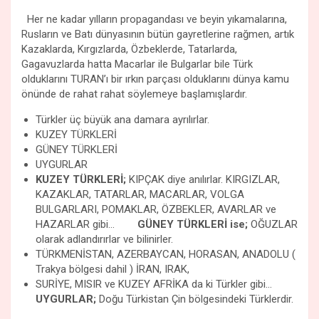
Her ne kadar yılların propagandası ve beyin yıkamalarına,
Rusların ve Batı dünyasının bütün gayretlerine rağmen, artık
Kazaklarda, Kırgızlarda, Özbeklerde, Tatarlarda,
Gagavuzlarda hatta Macarlar ile Bulgarlar bile Türk
olduklarını TURAN’ı bir ırkın parçası olduklarını dünya kamu
önünde de rahat rahat söylemeye başlamışlardır.
Türkler üç büyük ana damara ayrılırlar.
KUZEY TÜRKLERİ
GÜNEY TÜRKLERİ
UYGURLAR
KUZEY TÜRKLERİ;
KIPÇAK diye anılırlar. KIRGIZLAR,
KAZAKLAR, TATARLAR, MACARLAR, VOLGA
BULGARLARI, POMAKLAR, ÖZBEKLER, AVARLAR ve
HAZARLAR gibi…
GÜNEY TÜRKLERİ ise;
OĞUZLAR
olarak adlandırırlar ve bilinirler.
TÜRKMENİSTAN, AZERBAYCAN, HORASAN, ANADOLU (
Trakya bölgesi dahil ) İRAN, IRAK,
SURİYE, MISIR ve KUZEY AFRİKA da ki Türkler gibi…
UYGURLAR;
Doğu Türkistan Çin bölgesindeki Türklerdir.