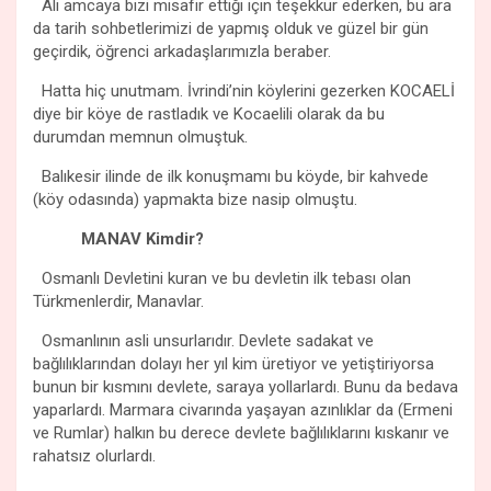
Ali amcaya bizi misafir ettiği için teşekkür ederken, bu ara
da tarih sohbetlerimizi de yapmış olduk ve güzel bir gün
geçirdik, öğrenci arkadaşlarımızla beraber.
Hatta hiç unutmam. İvrindi’nin köylerini gezerken KOCAELİ
diye bir köye de rastladık ve Kocaelili olarak da bu
durumdan memnun olmuştuk.
Balıkesir ilinde de ilk konuşmamı bu köyde, bir kahvede
(köy odasında) yapmakta bize nasip olmuştu.
MANAV Kimdir?
Osmanlı Devletini kuran ve bu devletin ilk tebası olan
Türkmenlerdir, Manavlar.
Osmanlının asli unsurlarıdır. Devlete sadakat ve
bağlılıklarından dolayı her yıl kim üretiyor ve yetiştiriyorsa
bunun bir kısmını devlete, saraya yollarlardı. Bunu da bedava
yaparlardı. Marmara civarında yaşayan azınlıklar da (Ermeni
ve Rumlar) halkın bu derece devlete bağlılıklarını kıskanır ve
rahatsız olurlardı.