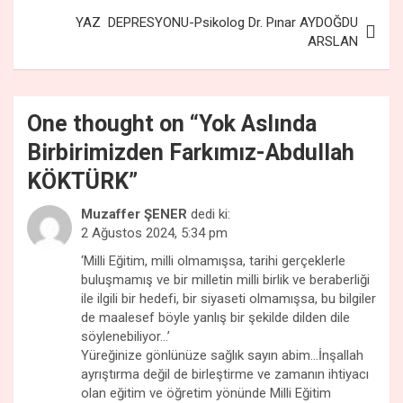
o
p
YAZ DEPRESYONU-Psikolog Dr. Pınar AYDOĞDU
k
p
ARSLAN
One thought on “
Yok Aslında
Birbirimizden Farkımız-Abdullah
KÖKTÜRK
”
Muzaffer ŞENER
dedi ki:
2 Ağustos 2024, 5:34 pm
‘Milli Eğitim, milli olmamışsa, tarihi gerçeklerle
buluşmamış ve bir milletin milli birlik ve beraberliği
ile ilgili bir hedefi, bir siyaseti olmamışsa, bu bilgiler
de maalesef böyle yanlış bir şekilde dilden dile
söylenebiliyor…’
Yüreğinize gönlünüze sağlık sayın abim…İnşallah
ayrıştırma değil de birleştirme ve zamanın ihtiyacı
olan eğitim ve öğretim yönünde Milli Eğitim