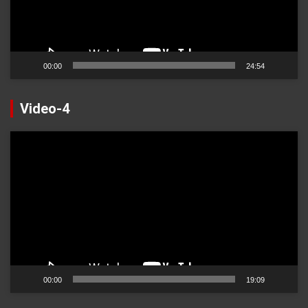
Video
oynatıcı
00:00
24:54
Video-4
Video
oynatıcı
00:00
19:09