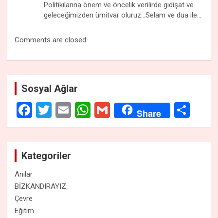
Politikılarına önem ve öncelik verilirde gidişat ve
geleceğimizden ümitvar oluruz…Selam ve dua ile…
Comments are closed.
Sosyal Ağlar
F
T
E
W
G
S
Share
a
wi
m
h
m
h
ce
tt
ail
at
ail
ar
b
er
s
e
Kategoriler
o
A
Anılar
o
p
BİZKANDIRAYIZ
Çevre
k
p
Eğitim