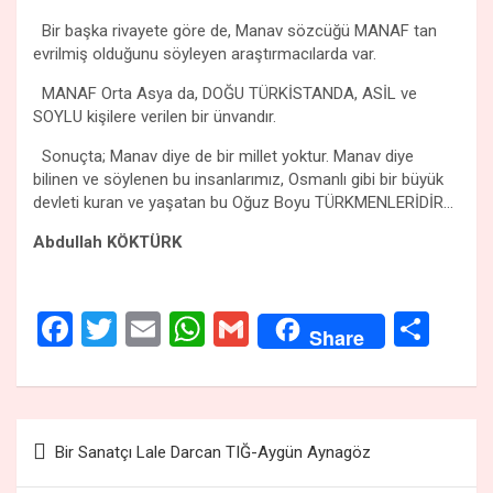
Bir başka rivayete göre de, Manav sözcüğü MANAF tan
evrilmiş olduğunu söyleyen araştırmacılarda var.
MANAF Orta Asya da, DOĞU TÜRKİSTANDA, ASİL ve
SOYLU kişilere verilen bir ünvandır.
Sonuçta; Manav diye de bir millet yoktur. Manav diye
bilinen ve söylenen bu insanlarımız, Osmanlı gibi bir büyük
devleti kuran ve yaşatan bu Oğuz Boyu TÜRKMENLERİDİR…
Abdullah KÖKTÜRK
F
T
E
W
G
S
Share
a
wi
m
h
m
h
ce
tt
ail
at
ail
ar
b
er
s
e
Yazı
Bir Sanatçı Lale Darcan TIĞ-Aygün Aynagöz
o
A
gezinmesi